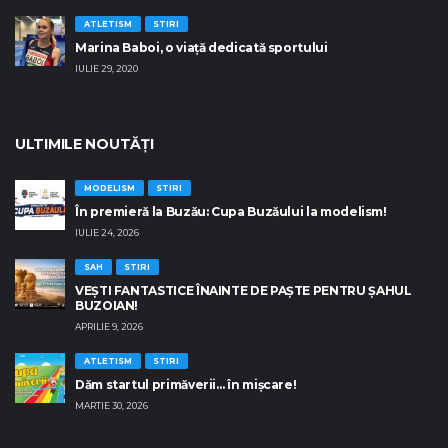
ATLETISM
STIRI
Marina Baboi, o viață dedicată sportului
IULIE 29, 2020
ULTIMILE NOUTĂŢI
MODELISM
STIRI
În premieră la Buzău: Cupa Buzăului la modelism!
IULIE 24, 2026
SAH
STIRI
VEȘTI FANTASTICE ÎNAINTE DE PAȘTE PENTRU ȘAHUL
BUZOIAN!
APRILIE 9, 2026
ATLETISM
STIRI
Dăm startul primăverii… în mișcare!
MARTIE 30, 2026