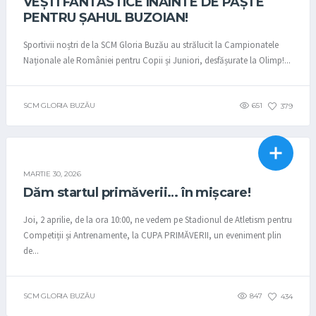
VEȘTI FANTASTICE ÎNAINTE DE PAȘTE
PENTRU ȘAHUL BUZOIAN!
Sportivii noștri de la SCM Gloria Buzău au strălucit la Campionatele
Naționale ale României pentru Copii și Juniori, desfășurate la Olimp!...
SCM GLORIA BUZĂU
651
379
ATLETISM
STIRI
MARTIE 30, 2026
Dăm startul primăverii… în mișcare!
Joi, 2 aprilie, de la ora 10:00, ne vedem pe Stadionul de Atletism pentru
Competiții și Antrenamente, la CUPA PRIMĂVERII, un eveniment plin
de...
SCM GLORIA BUZĂU
847
434