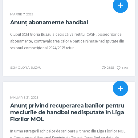
COMUNICATE
HANDBAL
STIRI
MARTIE 7, 2025
Anunț abonamente handbal
Clubul SCM Gloria Buzău a decis că va restitui CASH, posesorilor de
abonamente, contravaloarea celor 6 partide rămase nedisputate din
sezonul competițional 2024/2025 retur....
SCM GLORIA BUZĂU
2892
680
COMUNICATE
HANDBAL
STIRI
IANUARIE 21, 2025
Anunț privind recuperarea banilor pentru
meciurile de handbal nedisputate în Liga
Florilor MOL
În urma retragerii echipelor de senioare și tineret din Liga Florilor MOL
și Campionatul Național Feminin de Tineret, începând cu data de