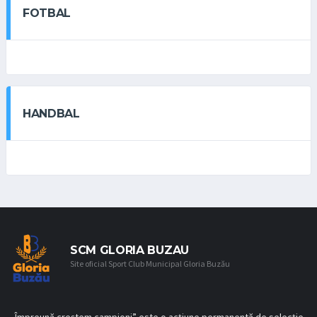
FOTBAL
HANDBAL
SCM GLORIA BUZAU
Site oficial Sport Club Municipal Gloria Buzău
„Împreună creştem campioni” este o acţiune permanentă de selecţie