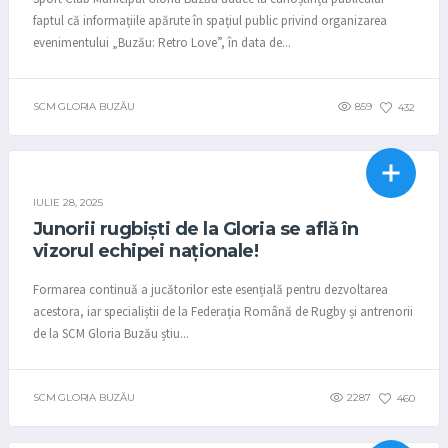
faptul că informațiile apărute în spațiul public privind organizarea
evenimentului „Buzău: Retro Love”, în data de...
SCM GLORIA BUZĂU
859
432
RUGBY
STIRI
IULIE 28, 2025
Junorii rugbiști de la Gloria se află în
vizorul echipei naționale!
Formarea continuă a jucătorilor este esențială pentru dezvoltarea
acestora, iar specialiștii de la Federația Română de Rugby și antrenorii
de la SCM Gloria Buzău știu...
SCM GLORIA BUZĂU
2287
460