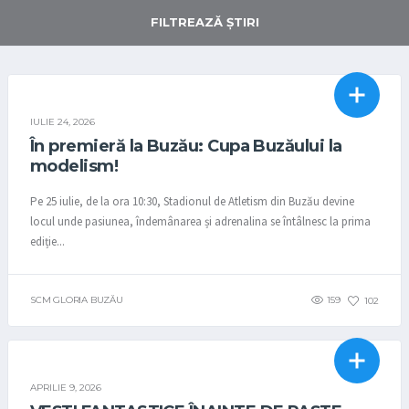
FILTREAZĂ ŞTIRI
MODELISM
STIRI
IULIE 24, 2026
În premieră la Buzău: Cupa Buzăului la
modelism!
Pe 25 iulie, de la ora 10:30, Stadionul de Atletism din Buzău devine
locul unde pasiunea, îndemânarea și adrenalina se întâlnesc la prima
ediție...
SCM GLORIA BUZĂU
159
102
SAH
STIRI
APRILIE 9, 2026