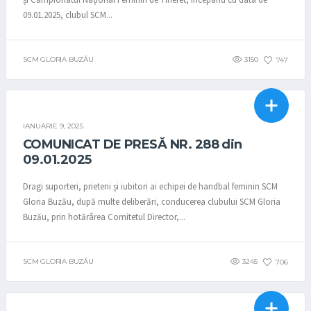
09.01.2025, clubul SCM...
SCM GLORIA BUZĂU
3150
747
COMUNICATE
HANDBAL
IANUARIE 9, 2025
COMUNICAT DE PRESĂ NR. 288 din
09.01.2025
Dragi suporteri, prieteni și iubitori ai echipei de handbal feminin SCM
Gloria Buzău, după multe deliberări, conducerea clubului SCM Gloria
Buzău, prin hotărârea Comitetul Director,...
SCM GLORIA BUZĂU
3245
706