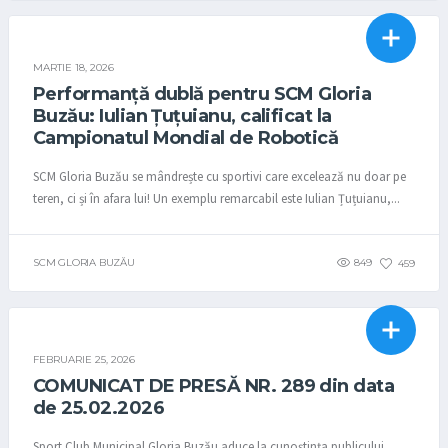
RUGBY
STIRI
MARTIE 18, 2026
Performanță dublă pentru SCM Gloria
Buzău: Iulian Țuțuianu, calificat la
Campionatul Mondial de Robotică
SCM Gloria Buzău se mândrește cu sportivi care excelează nu doar pe
teren, ci și în afara lui! Un exemplu remarcabil este Iulian Țuțuianu,...
SCM GLORIA BUZĂU
849
459
COMUNICATE
STIRI
FEBRUARIE 25, 2026
COMUNICAT DE PRESĂ NR. 289 din data
de 25.02.2026
Sport Club Municipal Gloria Buzău aduce la cunoștința publicului