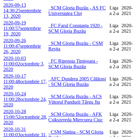
2020-09-13
SCM Gloria Buzău - AS FC
Liga
2020-
14:30:25
septembrie
Universiatea Cluj
a 2-a
2021
13, 2020
2020-09-19
FC Farul Constanța 1920 -
Liga
2020-
11:00:57
septembrie
SCM Gloria Buzău
a 2-a
2021
19, 2020
2020-09-26
SCM Gloria Buzău - CSM
Liga
2020-
11:00:47
septembrie
Reșița
a 2-a
2021
26, 2020
2020-10-03
FC Ripensia Timișoara -
Liga
2020-
11:00:02
octombrie 3,
SCM Gloria Buzău
a 2-a
2021
2020
2020-10-17
AFC Dunărea 2005 Călăraşi
Liga
2020-
11:00:48
octombrie 17,
- SCM Gloria Buzău
a 2-a
2021
2020
2020-10-24
SCM Gloria Buzău - ACS
Liga
2020-
11:00:28
octombrie 24,
Viitorul Pandurii Târgu Jiu
a 2-a
2021
2020
2020-10-28
SCM Gloria Buzău - AFK
Liga
2020-
15:00:52
octombrie 28,
Csikszereda Miercurea Ciuc
a 2-a
2021
2020
2020-10-31
CSM Slatina - SCM Gloria
Liga
2020-
11:00:03
octombrie 31,