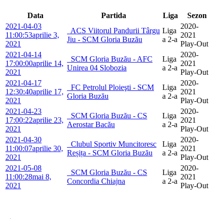
Data
Partida
Liga
Sezon
2021-04-03
2020-
ACS Viitorul Pandurii Târgu
Liga
11:00:53
aprilie 3,
2021
Jiu - SCM Gloria Buzău
a 2-a
2021
Play-Out
2021-04-14
2020-
SCM Gloria Buzău - AFC
Liga
17:00:00
aprilie 14,
2021
Unirea 04 Slobozia
a 2-a
2021
Play-Out
2021-04-17
2020-
FC Petrolul Ploieşti - SCM
Liga
12:30:40
aprilie 17,
2021
Gloria Buzău
a 2-a
2021
Play-Out
2021-04-23
2020-
SCM Gloria Buzău - CS
Liga
17:00:22
aprilie 23,
2021
Aerostar Bacău
a 2-a
2021
Play-Out
2021-04-30
2020-
Clubul Sportiv Muncitoresc
Liga
11:00:07
aprilie 30,
2021
Reșița - SCM Gloria Buzău
a 2-a
2021
Play-Out
2021-05-08
2020-
SCM Gloria Buzău - CS
Liga
11:00:28
mai 8,
2021
Concordia Chiajna
a 2-a
2021
Play-Out