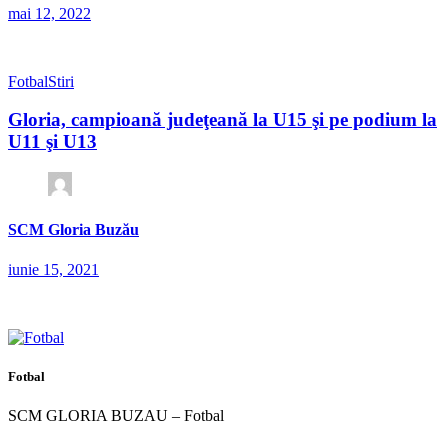
mai 12, 2022
Fotbal
Stiri
Gloria, campioană judeţeană la U15 şi pe podium la
U11 şi U13
SCM Gloria Buzău
iunie 15, 2021
Fotbal
SCM GLORIA BUZAU – Fotbal