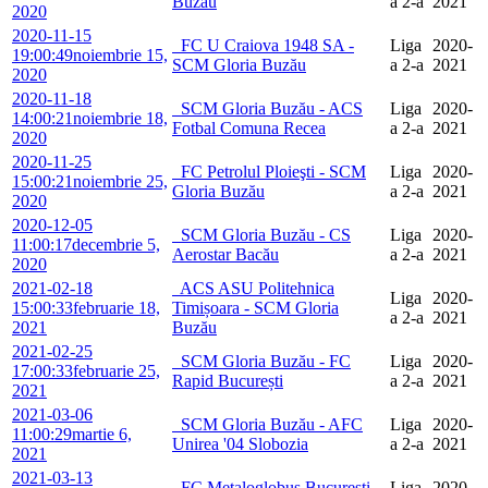
Buzău
a 2-a
2021
2020
2020-11-15
FC U Craiova 1948 SA -
Liga
2020-
19:00:49
noiembrie 15,
SCM Gloria Buzău
a 2-a
2021
2020
2020-11-18
SCM Gloria Buzău - ACS
Liga
2020-
14:00:21
noiembrie 18,
Fotbal Comuna Recea
a 2-a
2021
2020
2020-11-25
FC Petrolul Ploieşti - SCM
Liga
2020-
15:00:21
noiembrie 25,
Gloria Buzău
a 2-a
2021
2020
2020-12-05
SCM Gloria Buzău - CS
Liga
2020-
11:00:17
decembrie 5,
Aerostar Bacău
a 2-a
2021
2020
2021-02-18
ACS ASU Politehnica
Liga
2020-
15:00:33
februarie 18,
Timișoara - SCM Gloria
a 2-a
2021
2021
Buzău
2021-02-25
SCM Gloria Buzău - FC
Liga
2020-
17:00:33
februarie 25,
Rapid București
a 2-a
2021
2021
2021-03-06
SCM Gloria Buzău - AFC
Liga
2020-
11:00:29
martie 6,
Unirea '04 Slobozia
a 2-a
2021
2021
2021-03-13
FC Metaloglobus Bucureşti -
Liga
2020-