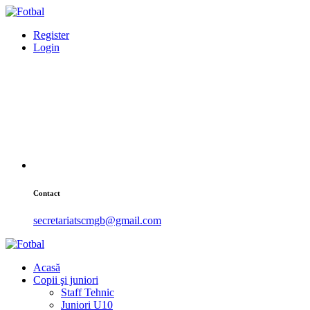
Register
Login
Contact
secretariatscmgb@gmail.com
Acasă
Copii şi juniori
Staff Tehnic
Juniori U10