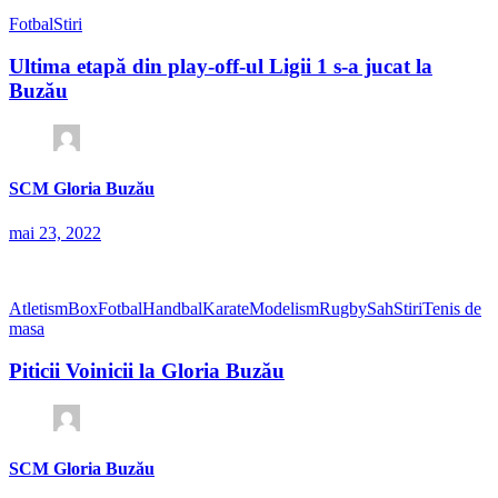
Fotbal
Stiri
Ultima etapă din play-off-ul Ligii 1 s-a jucat la
Buzău
SCM Gloria Buzău
mai 23, 2022
Atletism
Box
Fotbal
Handbal
Karate
Modelism
Rugby
Sah
Stiri
Tenis de
masa
Piticii Voinicii la Gloria Buzău
SCM Gloria Buzău