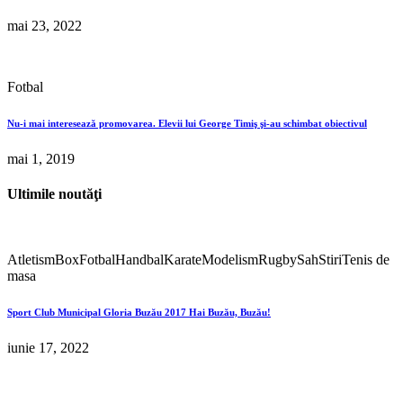
mai 23, 2022
Fotbal
Nu-i mai interesează promovarea. Elevii lui George Timiş şi-au schimbat obiectivul
mai 1, 2019
Ultimile noutăţi
Atletism
Box
Fotbal
Handbal
Karate
Modelism
Rugby
Sah
Stiri
Tenis de
masa
Sport Club Municipal Gloria Buzău 2017 Hai Buzău, Buzău!
iunie 17, 2022