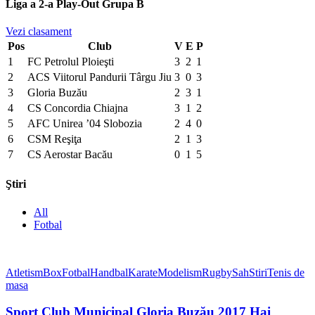
Liga a 2-a Play-Out Grupa B
Vezi clasament
Pos
Club
V
E
P
1
FC Petrolul Ploieşti
3
2
1
2
ACS Viitorul Pandurii Târgu Jiu
3
0
3
3
Gloria Buzău
2
3
1
4
CS Concordia Chiajna
3
1
2
5
AFC Unirea ’04 Slobozia
2
4
0
6
CSM Reşiţa
2
1
3
7
CS Aerostar Bacău
0
1
5
Ştiri
All
Fotbal
Atletism
Box
Fotbal
Handbal
Karate
Modelism
Rugby
Sah
Stiri
Tenis de
masa
Sport Club Municipal Gloria Buzău 2017 Hai