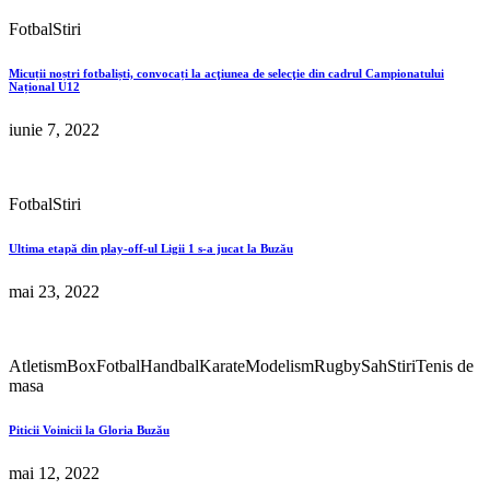
Fotbal
Stiri
Micuții noștri fotbaliști, convocați la acţiunea de selecţie din cadrul Campionatului
Național U12
iunie 7, 2022
Fotbal
Stiri
Ultima etapă din play-off-ul Ligii 1 s-a jucat la Buzău
mai 23, 2022
Atletism
Box
Fotbal
Handbal
Karate
Modelism
Rugby
Sah
Stiri
Tenis de
masa
Piticii Voinicii la Gloria Buzău
mai 12, 2022