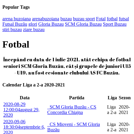
Popular Tags
arena buzoiana
arenabuzoiana
buzau
buzau sport
Fotal
fotbal
futsal
Futsal Buzău
glori
Gloria Buzau
SCM Gloria Buzau
Sport Buzau
stiri buzau
ziare buzau
Fotbal
Începând cu data de 1 iulie 2021, atât echipa de fotbal
seniori SCM Gloria Buzău, cât și grupele de juniori U15
- U19, au fost cesionate clubului AS FC Buzău.
Calendar Liga a 2-a 2020-2021
Data
Partida
Liga
Sezon
2020-08-29
SCM Gloria Buzău - CS
Liga
2020-
12:00:04
august 29,
Concordia Chiajna
a 2-a
2021
2020
2020-09-06
CS Mioveni - SCM Gloria
Liga
2020-
18:30:04
septembrie 6,
Buzău
a 2-a
2021
2020