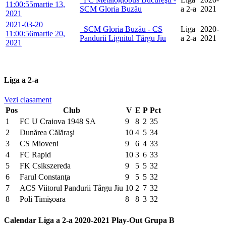
11:00:55
martie 13,
SCM Gloria Buzău
a 2-a
2021
2021
2021-03-20
SCM Gloria Buzău - CS
Liga
2020-
11:00:56
martie 20,
Pandurii Lignitul Târgu Jiu
a 2-a
2021
2021
Liga a 2-a
Vezi clasament
Pos
Club
V
E
P
Pct
1
FC U Craiova 1948 SA
9
8
2
35
2
Dunărea Călăraşi
10
4
5
34
3
CS Mioveni
9
6
4
33
4
FC Rapid
10
3
6
33
5
FK Csikszereda
9
5
5
32
6
Farul Constanţa
9
5
5
32
7
ACS Viitorul Pandurii Târgu Jiu
10
2
7
32
8
Poli Timişoara
8
8
3
32
Calendar Liga a 2-a 2020-2021 Play-Out Grupa B