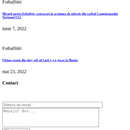
Fotbal
Stiri
Micuții noștri fotbaliști, convocați la acţiunea de selecţie din cadrul Campionatului
Național U12
iunie 7, 2022
Fotbal
Stiri
Ultima etapă din play-off-ul Ligii 1 s-a jucat la Buzău
mai 23, 2022
Contact