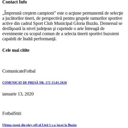
Contact Info
„Împreună creştem campioni” este o acţiune permanentă de selecţie
a jucătorilor tineri, de perspectivă pentru grupele ramurilor sportive
active din cadrul Sport Club Municipal Gloria Buzău. Demersul se
desfăşoară la nivel judeţean şi cuprinde o arie întreagă de
evenimente cu scopul comun de a selecta tinerii sportivi buzoieni
capabili de înaltă performanţă.
Cele mai citite
Comunicate
Fotbal
COMUNICAT DE PRESĂ NR. 172 13.01.2020
ianuarie 13, 2020
Fotbal
Stiri
Ultima etapă din play-off-ul Ligii 1 s-a jucat la Buzău