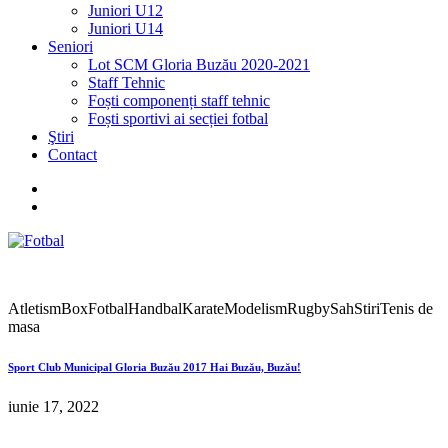
Juniori U12
Juniori U14
Seniori
Lot SCM Gloria Buzău 2020-2021
Staff Tehnic
Foști componenți staff tehnic
Foști sportivi ai secției fotbal
Ştiri
Contact
Atletism
Box
Fotbal
Handbal
Karate
Modelism
Rugby
Sah
Stiri
Tenis de
masa
Sport Club Municipal Gloria Buzău 2017 Hai Buzău, Buzău!
iunie 17, 2022