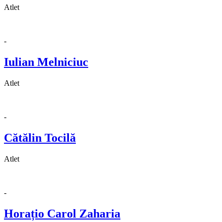
Atlet
-
Iulian Melniciuc
Atlet
-
Cătălin Tocilă
Atlet
-
Horațio Carol Zaharia