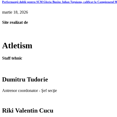
Performanță dublă pentru SCM Gloria Buzău: Iulian Țuțuianu, calificat la Campionatul M
martie 18, 2026
Site realizat de
Atletism
Staff tehnic
Dumitru Tudorie
Antrenor coordonator - Şef secţie
Riki Valentin Cucu