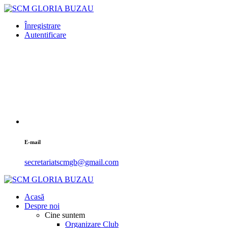
Înregistrare
Autentificare
E-mail
secretariatscmgb@gmail.com
Acasă
Despre noi
Cine suntem
Organizare Club