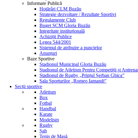
Informare Publică
Hotărâri CLM Buzău
Strategie dezvoltare / Rezultate Sportivi
Regulamente Club
Buget SCM Gloria Buzău
Integritate instituțională
Achiziții Publice
Legea 544/2001
Sistemul de atribuire a punctelor
Anunțuri
Baze Sportive
Stadionul Municipal Gloria Buzău
Stadionul de Atletism Pentru Competiții și Antren
Stadionul de Rugby „Prințul Șerban Ghica”
Sala Sporturilor „Romeo Iamandi”
Secţii sportive
Atletism
Box
Fotbal
Handbal
Karate
Modelism
Rugby
Șah
Tenis de Masă