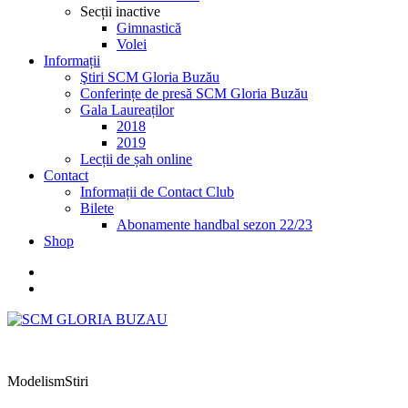
Secții inactive
Gimnastică
Volei
Informații
Ştiri SCM Gloria Buzău
Conferințe de presă SCM Gloria Buzău
Gala Laureaților
2018
2019
Lecții de șah online
Contact
Informații de Contact Club
Bilete
Abonamente handbal sezon 22/23
Shop
Modelism
Stiri