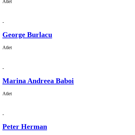
Atlet
-
George Burlacu
Atlet
-
Marina Andreea Baboi
Atlet
-
Peter Herman